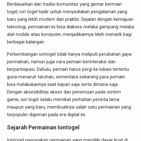
Berdasarkan dari tradisi komunitas yang gemar bermain
togel, ion togel hadir untuk menyediakan pengalaman yang
baru yang lebih modern dan praktis. Sejalan dengan kemajuan
teknologi, permainan ini bisa diakses melalui gampang melalui
alat mobile atau komputer, menjadikannya lebih menarik bagi
berbagai kalangan.
Perkembangan iontogel tidak hanya meliputi perubahan gaya
permainan, namun juga cara pemain berinteraksi dan
berpartisipasi. Dahulu, pemain harus pergi ke lokasi tertentu
guna menaruh taruhan, sementara sekarang para pemain
bisa melakukannya saat kapan saja serta dimana saja.
Dengan aksesibilitas akses dan penemuan pada sistem
game, ion togel selalu memikat perhatian pecinta lama
maupun yang baru, membuatnya salah satu permainan yang
terpopuler digemari pada era digital ini.
Sejarah Permainan Iontogel
Iontogel merupakan permainan yang memiliki dasar kuat di