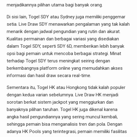
menjadikannya pilihan utama bagi banyak orang.
Di sisi lain, Togel SDY atau Sydney juga memiliki penggemar
setia. Live Draw SDY menawarkan pengalaman yang tak kalah
menarik dengan jadwal pengundian yang rutin dan akurat.
Kualitas permainan dan berbagai variasi yang disediakan
dalam Togel SDY, seperti SDY 6D, memberikan lebih banyak
opsi bagi pemain untuk mencoba berbagai strategi. Minat
terhadap Togel SDY terus meningkat seiring dengan
berkembangnya platform online yang memudahkan akses
informasi dan hasil draw secara real-time.
Sementara itu, Togel HK atau Hongkong tidak kalah populer
dengan kedua varian sebelumnya. Live Draw HK menjadi
sorotan berkat sistem jackpot yang menggiurkan dan
banyaknya pilihan taruhan. Togel HK juga dikenal karena
angka hasil pengundiannya yang sering muncul kembali,
sehingga pemain bisa menganalisis tren dan pola. Dengan
adanya HK Pools yang terintegrasi, pemain memiliki fasilitas