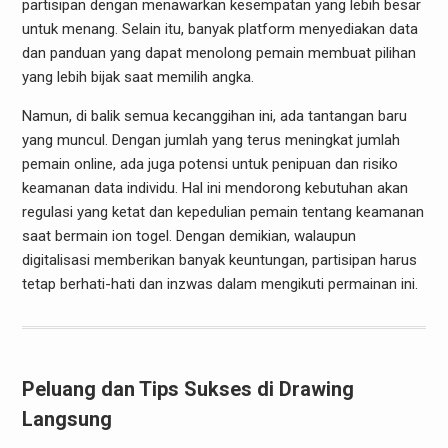
partisipan dengan menawarkan kesempatan yang lebih besar
untuk menang. Selain itu, banyak platform menyediakan data
dan panduan yang dapat menolong pemain membuat pilihan
yang lebih bijak saat memilih angka.
Namun, di balik semua kecanggihan ini, ada tantangan baru
yang muncul. Dengan jumlah yang terus meningkat jumlah
pemain online, ada juga potensi untuk penipuan dan risiko
keamanan data individu. Hal ini mendorong kebutuhan akan
regulasi yang ketat dan kepedulian pemain tentang keamanan
saat bermain ion togel. Dengan demikian, walaupun
digitalisasi memberikan banyak keuntungan, partisipan harus
tetap berhati-hati dan inzwas dalam mengikuti permainan ini.
Peluang dan Tips Sukses di Drawing
Langsung