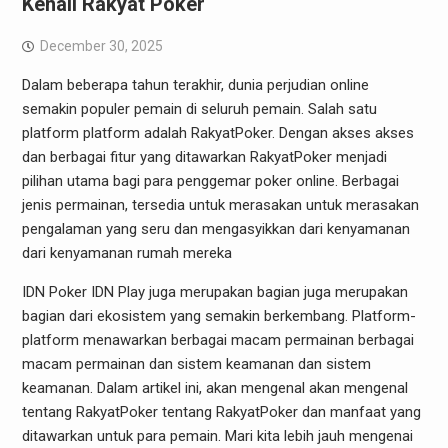
Kenali Rakyat Poker
December 30, 2025
Dalam beberapa tahun terakhir, dunia perjudian online
semakin populer pemain di seluruh pemain. Salah satu
platform platform adalah RakyatPoker. Dengan akses akses
dan berbagai fitur yang ditawarkan RakyatPoker menjadi
pilihan utama bagi para penggemar poker online. Berbagai
jenis permainan, tersedia untuk merasakan untuk merasakan
pengalaman yang seru dan mengasyikkan dari kenyamanan
dari kenyamanan rumah mereka
IDN Poker IDN Play juga merupakan bagian juga merupakan
bagian dari ekosistem yang semakin berkembang. Platform-
platform menawarkan berbagai macam permainan berbagai
macam permainan dan sistem keamanan dan sistem
keamanan. Dalam artikel ini, akan mengenal akan mengenal
tentang RakyatPoker tentang RakyatPoker dan manfaat yang
ditawarkan untuk para pemain. Mari kita lebih jauh mengenai