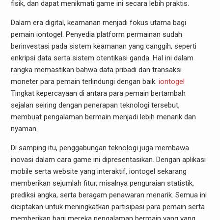
fisik, dan dapat menikmati game ini secara lebih praktis.
Dalam era digital, keamanan menjadi fokus utama bagi
pemain iontogel. Penyedia platform permainan sudah
berinvestasi pada sistem keamanan yang canggih, seperti
enkripsi data serta sistem otentikasi ganda. Hal ini dalam
rangka memastikan bahwa data pribadi dan transaksi
moneter para pemain terlindungi dengan baik.
iontogel
Tingkat kepercayaan di antara para pemain bertambah
sejalan seiring dengan penerapan teknologi tersebut,
membuat pengalaman bermain menjadi lebih menarik dan
nyaman.
Di samping itu, penggabungan teknologi juga membawa
inovasi dalam cara game ini dipresentasikan. Dengan aplikasi
mobile serta website yang interaktif, iontogel sekarang
memberikan sejumlah fitur, misalnya penguraian statistik,
prediksi angka, serta beragam penawaran menarik. Semua ini
diciptakan untuk meningkatkan partisipasi para pemain serta
memberikan bagi mereka pengalaman bermain yang yang