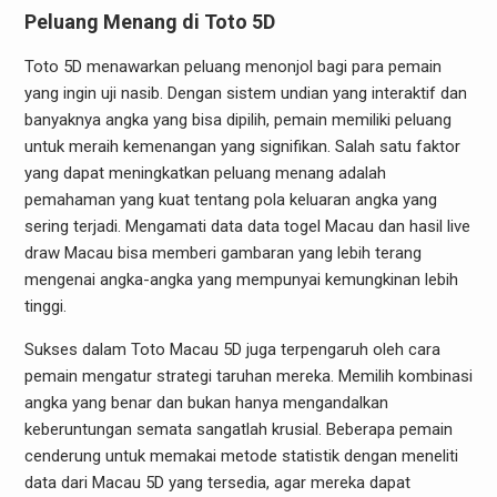
Peluang Menang di Toto 5D
Toto 5D menawarkan peluang menonjol bagi para pemain
yang ingin uji nasib. Dengan sistem undian yang interaktif dan
banyaknya angka yang bisa dipilih, pemain memiliki peluang
untuk meraih kemenangan yang signifikan. Salah satu faktor
yang dapat meningkatkan peluang menang adalah
pemahaman yang kuat tentang pola keluaran angka yang
sering terjadi. Mengamati data data togel Macau dan hasil live
draw Macau bisa memberi gambaran yang lebih terang
mengenai angka-angka yang mempunyai kemungkinan lebih
tinggi.
Sukses dalam Toto Macau 5D juga terpengaruh oleh cara
pemain mengatur strategi taruhan mereka. Memilih kombinasi
angka yang benar dan bukan hanya mengandalkan
keberuntungan semata sangatlah krusial. Beberapa pemain
cenderung untuk memakai metode statistik dengan meneliti
data dari Macau 5D yang tersedia, agar mereka dapat