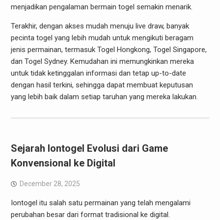
menjadikan pengalaman bermain togel semakin menarik.
Terakhir, dengan akses mudah menuju live draw, banyak
pecinta togel yang lebih mudah untuk mengikuti beragam
jenis permainan, termasuk Togel Hongkong, Togel Singapore,
dan Togel Sydney. Kemudahan ini memungkinkan mereka
untuk tidak ketinggalan informasi dan tetap up-to-date
dengan hasil terkini, sehingga dapat membuat keputusan
yang lebih baik dalam setiap taruhan yang mereka lakukan.
Sejarah Iontogel Evolusi dari Game
Konvensional ke Digital
December 28, 2025
Iontogel itu salah satu permainan yang telah mengalami
perubahan besar dari format tradisional ke digital.