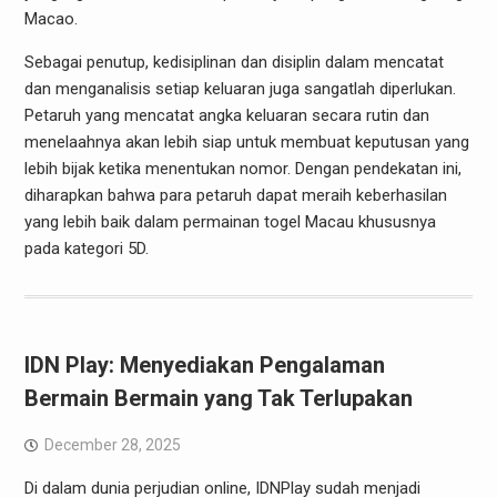
Macao.
Sebagai penutup, kedisiplinan dan disiplin dalam mencatat
dan menganalisis setiap keluaran juga sangatlah diperlukan.
Petaruh yang mencatat angka keluaran secara rutin dan
menelaahnya akan lebih siap untuk membuat keputusan yang
lebih bijak ketika menentukan nomor. Dengan pendekatan ini,
diharapkan bahwa para petaruh dapat meraih keberhasilan
yang lebih baik dalam permainan togel Macau khususnya
pada kategori 5D.
IDN Play: Menyediakan Pengalaman
Bermain Bermain yang Tak Terlupakan
December 28, 2025
Di dalam dunia perjudian online, IDNPlay sudah menjadi