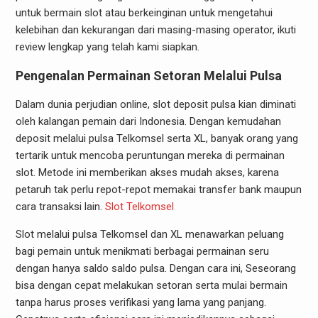
untuk bermain slot atau berkeinginan untuk mengetahui
kelebihan dan kekurangan dari masing-masing operator, ikuti
review lengkap yang telah kami siapkan.
Pengenalan Permainan Setoran Melalui Pulsa
Dalam dunia perjudian online, slot deposit pulsa kian diminati
oleh kalangan pemain dari Indonesia. Dengan kemudahan
deposit melalui pulsa Telkomsel serta XL, banyak orang yang
tertarik untuk mencoba peruntungan mereka di permainan
slot. Metode ini memberikan akses mudah akses, karena
petaruh tak perlu repot-repot memakai transfer bank maupun
cara transaksi lain.
Slot Telkomsel
Slot melalui pulsa Telkomsel dan XL menawarkan peluang
bagi pemain untuk menikmati berbagai permainan seru
dengan hanya saldo saldo pulsa. Dengan cara ini, Seseorang
bisa dengan cepat melakukan setoran serta mulai bermain
tanpa harus proses verifikasi yang lama yang panjang.