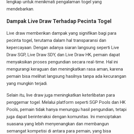
lengkap untuk menikmati pengalaman togel yang
mendebarkan.
Dampak Live Draw Terhadap Pecinta Togel
Live draw memberikan dampak yang signifikan bagi para
pecinta togel, terutama dalam hal transparansi dan
kepercayaan. Dengan adanya siaran langsung seperti Live
Draw SGP, Live Draw SDY, dan Live Draw HK, pemain dapat
menyaksikan proses pengundian secara real-time. Hal ini
mengurangi keraguan dan meningkatkan rasa aman, karena
pemain bisa melihat langsung hasilnya tanpa ada kecurangan
yang mungkin terjadi.
Selain itu, live draw juga meningkatkan keterlibatan para
penggemar togel. Melalui platform seperti SGP Pools dan HK
Pools, pemain tidak hanya menunggu hasil pengundian, tetapi
juga dapat berinteraksi dengan komunitas. Ini menciptakan
suasana yang lebih menyenangkan dan membangun
semangat kompetisi di antara para pemain, yang bisa