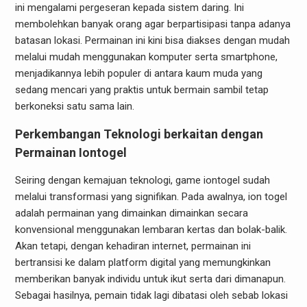
ini mengalami pergeseran kepada sistem daring. Ini
membolehkan banyak orang agar berpartisipasi tanpa adanya
batasan lokasi. Permainan ini kini bisa diakses dengan mudah
melalui mudah menggunakan komputer serta smartphone,
menjadikannya lebih populer di antara kaum muda yang
sedang mencari yang praktis untuk bermain sambil tetap
berkoneksi satu sama lain.
Perkembangan Teknologi berkaitan dengan
Permainan Iontogel
Seiring dengan kemajuan teknologi, game iontogel sudah
melalui transformasi yang signifikan. Pada awalnya, ion togel
adalah permainan yang dimainkan dimainkan secara
konvensional menggunakan lembaran kertas dan bolak-balik.
Akan tetapi, dengan kehadiran internet, permainan ini
bertransisi ke dalam platform digital yang memungkinkan
memberikan banyak individu untuk ikut serta dari dimanapun.
Sebagai hasilnya, pemain tidak lagi dibatasi oleh sebab lokasi