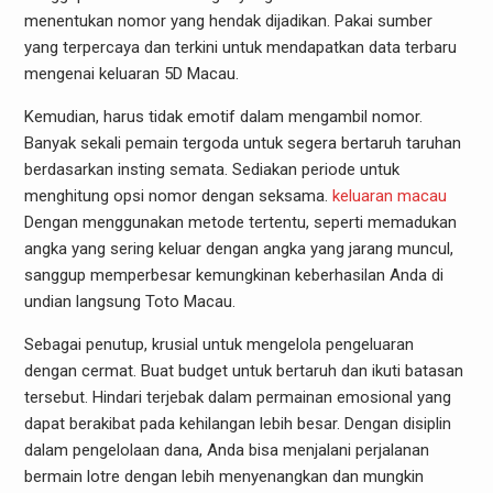
menentukan nomor yang hendak dijadikan. Pakai sumber
yang terpercaya dan terkini untuk mendapatkan data terbaru
mengenai keluaran 5D Macau.
Kemudian, harus tidak emotif dalam mengambil nomor.
Banyak sekali pemain tergoda untuk segera bertaruh taruhan
berdasarkan insting semata. Sediakan periode untuk
menghitung opsi nomor dengan seksama.
keluaran macau
Dengan menggunakan metode tertentu, seperti memadukan
angka yang sering keluar dengan angka yang jarang muncul,
sanggup memperbesar kemungkinan keberhasilan Anda di
undian langsung Toto Macau.
Sebagai penutup, krusial untuk mengelola pengeluaran
dengan cermat. Buat budget untuk bertaruh dan ikuti batasan
tersebut. Hindari terjebak dalam permainan emosional yang
dapat berakibat pada kehilangan lebih besar. Dengan disiplin
dalam pengelolaan dana, Anda bisa menjalani perjalanan
bermain lotre dengan lebih menyenangkan dan mungkin