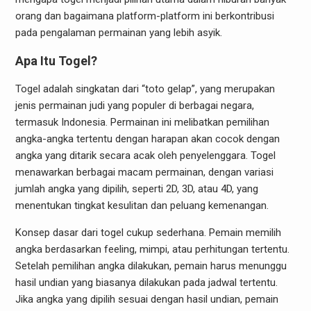
orang dan bagaimana platform-platform ini berkontribusi
pada pengalaman permainan yang lebih asyik.
Apa Itu Togel?
Togel adalah singkatan dari “toto gelap”, yang merupakan
jenis permainan judi yang populer di berbagai negara,
termasuk Indonesia. Permainan ini melibatkan pemilihan
angka-angka tertentu dengan harapan akan cocok dengan
angka yang ditarik secara acak oleh penyelenggara. Togel
menawarkan berbagai macam permainan, dengan variasi
jumlah angka yang dipilih, seperti 2D, 3D, atau 4D, yang
menentukan tingkat kesulitan dan peluang kemenangan.
Konsep dasar dari togel cukup sederhana. Pemain memilih
angka berdasarkan feeling, mimpi, atau perhitungan tertentu.
Setelah pemilihan angka dilakukan, pemain harus menunggu
hasil undian yang biasanya dilakukan pada jadwal tertentu.
Jika angka yang dipilih sesuai dengan hasil undian, pemain