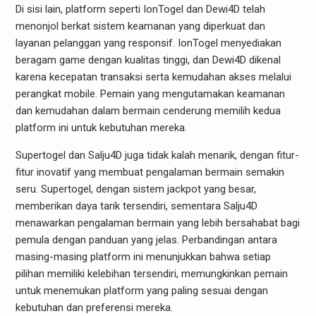
Di sisi lain, platform seperti IonTogel dan Dewi4D telah
menonjol berkat sistem keamanan yang diperkuat dan
layanan pelanggan yang responsif. IonTogel menyediakan
beragam game dengan kualitas tinggi, dan Dewi4D dikenal
karena kecepatan transaksi serta kemudahan akses melalui
perangkat mobile. Pemain yang mengutamakan keamanan
dan kemudahan dalam bermain cenderung memilih kedua
platform ini untuk kebutuhan mereka.
Supertogel dan Salju4D juga tidak kalah menarik, dengan fitur-
fitur inovatif yang membuat pengalaman bermain semakin
seru. Supertogel, dengan sistem jackpot yang besar,
memberikan daya tarik tersendiri, sementara Salju4D
menawarkan pengalaman bermain yang lebih bersahabat bagi
pemula dengan panduan yang jelas. Perbandingan antara
masing-masing platform ini menunjukkan bahwa setiap
pilihan memiliki kelebihan tersendiri, memungkinkan pemain
untuk menemukan platform yang paling sesuai dengan
kebutuhan dan preferensi mereka.