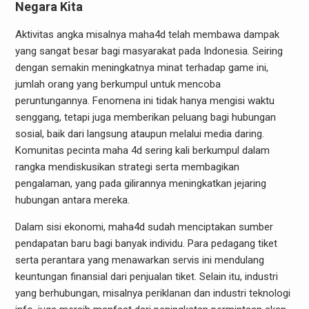
Negara Kita
Aktivitas angka misalnya maha4d telah membawa dampak
yang sangat besar bagi masyarakat pada Indonesia. Seiring
dengan semakin meningkatnya minat terhadap game ini,
jumlah orang yang berkumpul untuk mencoba
peruntungannya. Fenomena ini tidak hanya mengisi waktu
senggang, tetapi juga memberikan peluang bagi hubungan
sosial, baik dari langsung ataupun melalui media daring.
Komunitas pecinta maha 4d sering kali berkumpul dalam
rangka mendiskusikan strategi serta membagikan
pengalaman, yang pada gilirannya meningkatkan jejaring
hubungan antara mereka.
Dalam sisi ekonomi, maha4d sudah menciptakan sumber
pendapatan baru bagi banyak individu. Para pedagang tiket
serta perantara yang menawarkan servis ini mendulang
keuntungan finansial dari penjualan tiket. Selain itu, industri
yang berhubungan, misalnya periklanan dan industri teknologi