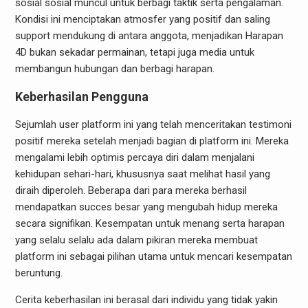
sosial sosial muncul untuk berbagi taktik serta pengalaman.
Kondisi ini menciptakan atmosfer yang positif dan saling
support mendukung di antara anggota, menjadikan Harapan
4D bukan sekadar permainan, tetapi juga media untuk
membangun hubungan dan berbagi harapan.
Keberhasilan Pengguna
Sejumlah user platform ini yang telah menceritakan testimoni
positif mereka setelah menjadi bagian di platform ini. Mereka
mengalami lebih optimis percaya diri dalam menjalani
kehidupan sehari-hari, khususnya saat melihat hasil yang
diraih diperoleh. Beberapa dari para mereka berhasil
mendapatkan succes besar yang mengubah hidup mereka
secara signifikan. Kesempatan untuk menang serta harapan
yang selalu selalu ada dalam pikiran mereka membuat
platform ini sebagai pilihan utama untuk mencari kesempatan
beruntung.
Cerita keberhasilan ini berasal dari individu yang tidak yakin