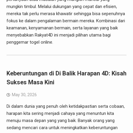
mungkin timbul. Melalui dukungan yang cepat dan efisien,
mereka tak perlu merasa khawatir sehingga bisa sepenuhnya
fokus ke dalam pengalaman bermain mereka. Kombinasi dari
keamanan, kenyamanan bermain, serta layanan yang baik
menyebabkan Rakyat4D ini menjadi pilihan utama bagi
penggemar togel online.
Keberuntungan di Di Balik Harapan 4D: Kisah
Sukses Masa Kini
May 30, 2026
Di dalam dunia yang penuh oleh ketidakpastian serta cobaan,
harapan kita sering menjadi cahaya yang menuntun kita
menuju masa depan yang yang baik. Banyak orang yang
sedang mencari cara untuk meningkatkan keberuntungan