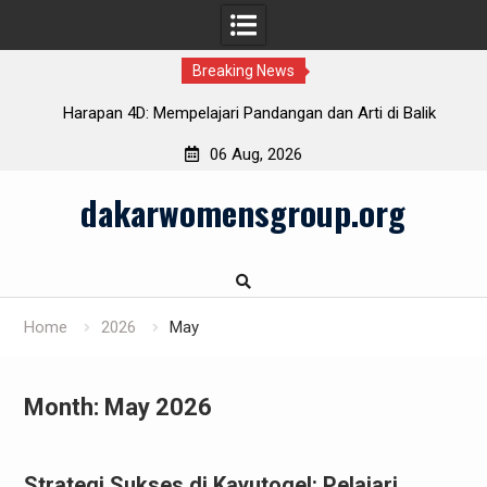
Breaking News
i Pandangan dan Arti di Balik
Mengetahui Hasil Togel China: Da
ngka
06 Aug, 2026
Skip
dakarwomensgroup.org
to
content
Home
2026
May
Month:
May 2026
Strategi Sukses di Kayutogel: Pelajari