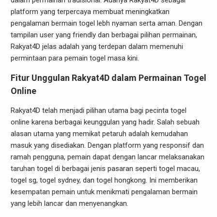
dalam permainan tradisional. Adanya Rakyat4D sebagai
platform yang terpercaya membuat meningkatkan
pengalaman bermain togel lebh nyaman serta aman. Dengan
tampilan user yang friendly dan berbagai pilihan permainan,
Rakyat4D jelas adalah yang terdepan dalam memenuhi
permintaan para pemain togel masa kini.
Fitur Unggulan Rakyat4D dalam Permainan Togel
Online
Rakyat4D telah menjadi pilihan utama bagi pecinta togel
online karena berbagai keunggulan yang hadir. Salah sebuah
alasan utama yang memikat petaruh adalah kemudahan
masuk yang disediakan. Dengan platform yang responsif dan
ramah pengguna, pemain dapat dengan lancar melaksanakan
taruhan togel di berbagai jenis pasaran seperti togel macau,
togel sg, togel sydney, dan togel hongkong. Ini memberikan
kesempatan pemain untuk menikmati pengalaman bermain
yang lebih lancar dan menyenangkan.