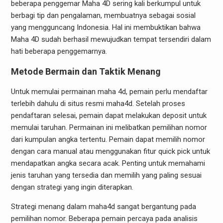
beberapa penggemar Maha 4D sering kali berkumpul untuk
berbagi tip dan pengalaman, membuatnya sebagai sosial
yang mengguncang Indonesia. Hal ini membuktikan bahwa
Maha 4D sudah berhasil mewujudkan tempat tersendiri dalam
hati beberapa penggemarnya.
Metode Bermain dan Taktik Menang
Untuk memulai permainan maha 4d, pemain perlu mendaftar
terlebih dahulu di situs resmi maha4d. Setelah proses
pendaftaran selesai, pemain dapat melakukan deposit untuk
memulai taruhan. Permainan ini melibatkan pemilihan nomor
dari kumpulan angka tertentu. Pemain dapat memilih nomor
dengan cara manual atau menggunakan fitur quick pick untuk
mendapatkan angka secara acak. Penting untuk memahami
jenis taruhan yang tersedia dan memilih yang paling sesuai
dengan strategi yang ingin diterapkan.
Strategi menang dalam maha4d sangat bergantung pada
pemilihan nomor. Beberapa pemain percaya pada analisis