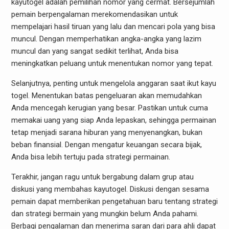
kayutogel adalah pemilihan nomor yang cermat. Bersejumlah
pemain berpengalaman merekomendasikan untuk
mempelajari hasil tiruan yang lalu dan mencari pola yang bisa
muncul. Dengan memperhatikan angka-angka yang lazim
muncul dan yang sangat sedikit terlihat, Anda bisa
meningkatkan peluang untuk menentukan nomor yang tepat.
Selanjutnya, penting untuk mengelola anggaran saat ikut kayu
togel. Menentukan batas pengeluaran akan memudahkan
Anda mencegah kerugian yang besar. Pastikan untuk cuma
memakai uang yang siap Anda lepaskan, sehingga permainan
tetap menjadi sarana hiburan yang menyenangkan, bukan
beban finansial. Dengan mengatur keuangan secara bijak,
Anda bisa lebih tertuju pada strategi permainan.
Terakhir, jangan ragu untuk bergabung dalam grup atau
diskusi yang membahas kayutogel. Diskusi dengan sesama
pemain dapat memberikan pengetahuan baru tentang strategi
dan strategi bermain yang mungkin belum Anda pahami.
Berbagi pengalaman dan menerima saran dari para ahli dapat