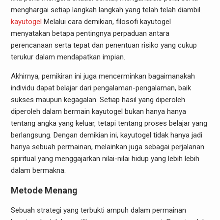
menghargai setiap langkah langkah yang telah telah diambil.
kayutogel
Melalui cara demikian, filosofi kayutogel
menyatakan betapa pentingnya perpaduan antara
perencanaan serta tepat dan penentuan risiko yang cukup
terukur dalam mendapatkan impian.
Akhirnya, pemikiran ini juga mencerminkan bagaimanakah
individu dapat belajar dari pengalaman-pengalaman, baik
sukses maupun kegagalan. Setiap hasil yang diperoleh
diperoleh dalam bermain kayutogel bukan hanya hanya
tentang angka yang keluar, tetapi tentang proses belajar yang
berlangsung. Dengan demikian ini, kayutogel tidak hanya jadi
hanya sebuah permainan, melainkan juga sebagai perjalanan
spiritual yang menggajarkan nilai-nilai hidup yang lebih lebih
dalam bermakna.
Metode Menang
Sebuah strategi yang terbukti ampuh dalam permainan