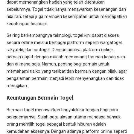
dapat memenangkan hadiah yang telah ditentukan
sebelumnya. Togel tidak hanya menawarkan kesenangan dan
hiburan, tetapi juga memberi kesempatan untuk mendapatkan
keuntungan finansial.
Seiring berkembangnya teknologi, togel kini dapat diakses
secara online melalui berbagai platform seperti wargatogel,
rakyat4d, dan iontogel. Dengan adanya platform online,
pemain dapat dengan mudah memasang taruhan kapan saja
dan di mana saja. Namun, penting bagi pemain untuk
memahami risiko yang terlibat dan bermain dengan bijak, agar
pengalaman bermain menjadi lebih menyenangkan dan tidak
merugikan.
Keuntungan Bermain Togel
Bermain togel menawarkan banyak keuntungan bagi para
penggemarnya. Salah satu alasan utama mengapa banyak
orang memilih togel sebagai bentuk hiburan adalah
kemudahan aksesnya. Dengan adanya platform online seperti