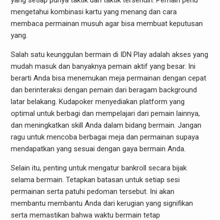
yang setiap punya taktik dan taktik tersendiri. Pemain perlu
mengetahui kombinasi kartu yang menang dan cara
membaca permainan musuh agar bisa membuat keputusan
yang.
Salah satu keunggulan bermain di IDN Play adalah akses yang
mudah masuk dan banyaknya pemain aktif yang besar. Ini
berarti Anda bisa menemukan meja permainan dengan cepat
dan berinteraksi dengan pemain dari beragam background
latar belakang. Kudapoker menyediakan platform yang
optimal untuk berbagi dan mempelajari dari pemain lainnya,
dan meningkatkan skill Anda dalam bidang bermain. Jangan
ragu untuk mencoba berbagai meja dan permainan supaya
mendapatkan yang sesuai dengan gaya bermain Anda.
Selain itu, penting untuk mengatur bankroll secara bijak
selama bermain. Tetapkan batasan untuk setiap sesi
permainan serta patuhi pedoman tersebut. Ini akan
membantu membantu Anda dari kerugian yang signifikan
serta memastikan bahwa waktu bermain tetap