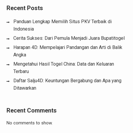
Recent Posts
Panduan Lengkap Memilih Situs PKV Terbaik di
Indonesia
Cerita Sukses: Dari Pemula Menjadi Juara Bupatitogel
Harapan 4D: Mempelajari Pandangan dan Arti di Balik
Angka
Mengetahui Hasil Togel China: Data dan Keluaran
Terbaru
Daftar Salju4D: Keuntungan Bergabung dan Apa yang
Ditawarkan
Recent Comments
No comments to show.