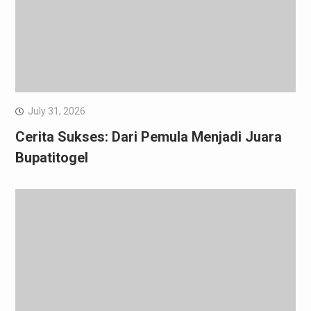
July 31, 2026
Cerita Sukses: Dari Pemula Menjadi Juara
Bupatitogel