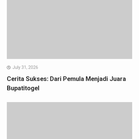
July 31, 2026
Cerita Sukses: Dari Pemula Menjadi Juara
Bupatitogel