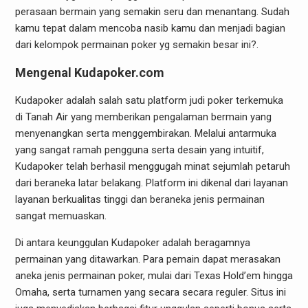
perasaan bermain yang semakin seru dan menantang. Sudah
kamu tepat dalam mencoba nasib kamu dan menjadi bagian
dari kelompok permainan poker yg semakin besar ini?.
Mengenal Kudapoker.com
Kudapoker adalah salah satu platform judi poker terkemuka
di Tanah Air yang memberikan pengalaman bermain yang
menyenangkan serta menggembirakan. Melalui antarmuka
yang sangat ramah pengguna serta desain yang intuitif,
Kudapoker telah berhasil menggugah minat sejumlah petaruh
dari beraneka latar belakang. Platform ini dikenal dari layanan
layanan berkualitas tinggi dan beraneka jenis permainan
sangat memuaskan.
Di antara keunggulan Kudapoker adalah beragamnya
permainan yang ditawarkan. Para pemain dapat merasakan
aneka jenis permainan poker, mulai dari Texas Hold’em hingga
Omaha, serta turnamen yang secara secara reguler. Situs ini