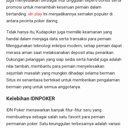
juga menyediakan berbagai fitur unggulan seperti bonus serta
promosi untuk menambah keseruan pemain dalam
bertanding.
idn play
Ini menjadikannya semakin populer di
antara pecinta poker daring.
Tidak hanya itu, Kudapoker juga memiliki keamanan yang
handal dalam menjaga data serta transaksi para pemain.
Menggunakan teknologi enkripsi modern, setiap pemain dapat
merasa aman saat melaksanakan deposit atau penarikan.
Dukungan pelanggan yang siap sedia serta handal juga adalah
nilai tambah, membantu para pemain menyelesaikan
sejumlah masalah yang mungkin dihadapi selama bermain.
Situs ini senantiasa bertekad untuk memberikan pengalaman
bermain yang untuk semua anggotanya.
Kelebihan IDNPOKER
IDN Poker menawarkan banyak fitur-fitur seru yang
membuatnya sebagai salah satu favorit para pemain
permainan poker. Satu keunggulan terbesarnya adalah variasi