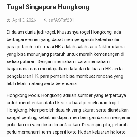
Togel Singapore Hongkong
April 3, 2026
safASFsf231
Di dalam dunia judi togel, khususnya togel Hongkong, ada
berbagai elemen yang dapat mempengaruhi keberhasilan
para petaruh. Informasi HK adalah salah satu faktor utama
yang bisa menunjang petaruh untuk meraih kemenangan di
setiap putaran. Dengan memahami cara memahami
bagaimana cara mendapatkan data dari keluaran HK serta
pengeluaran HK, para pemain bisa membuat rencana yang
lebih lebih matang serta berencana.
Hongkong Pools Hongkong adalah sumber yang terpercaya
untuk memberikan data hk serta hasil pengeluaran togel
Hongkong. Memperoleh data hk yang akurat serta diandalkan
sangat penting, sebab ini dapat memberi gambaran mengenai
pola dan ciri yang bisa dimanfaatkan. Di samping itu, petaruh
perlu memahami term seperti lotto hk dan keluaran hk lotto