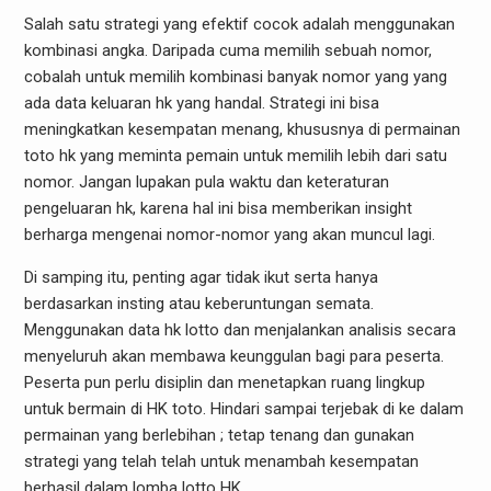
Salah satu strategi yang efektif cocok adalah menggunakan
kombinasi angka. Daripada cuma memilih sebuah nomor,
cobalah untuk memilih kombinasi banyak nomor yang yang
ada data keluaran hk yang handal. Strategi ini bisa
meningkatkan kesempatan menang, khususnya di permainan
toto hk yang meminta pemain untuk memilih lebih dari satu
nomor. Jangan lupakan pula waktu dan keteraturan
pengeluaran hk, karena hal ini bisa memberikan insight
berharga mengenai nomor-nomor yang akan muncul lagi.
Di samping itu, penting agar tidak ikut serta hanya
berdasarkan insting atau keberuntungan semata.
Menggunakan data hk lotto dan menjalankan analisis secara
menyeluruh akan membawa keunggulan bagi para peserta.
Peserta pun perlu disiplin dan menetapkan ruang lingkup
untuk bermain di HK toto. Hindari sampai terjebak di ke dalam
permainan yang berlebihan ; tetap tenang dan gunakan
strategi yang telah telah untuk menambah kesempatan
berhasil dalam lomba lotto HK.