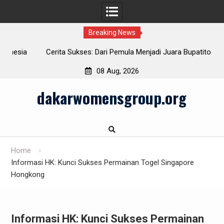
Breaking News
ia
Cerita Sukses: Dari Pemula Menjadi Juara Bupatitogel
08 Aug, 2026
Skip
dakarwomensgroup.org
to
content
Home
Informasi HK: Kunci Sukses Permainan Togel Singapore
Hongkong
Informasi HK: Kunci Sukses Permainan