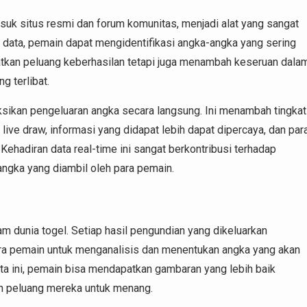
suk situs resmi dan forum komunitas, menjadi alat yang sangat
is data, pemain dapat mengidentifikasi angka-angka yang sering
katkan peluang keberhasilan tetapi juga menambah keseruan dala
g terlibat.
sikan pengeluaran angka secara langsung. Ini menambah tingkat
 live draw, informasi yang didapat lebih dapat dipercaya, dan par
ehadiran data real-time ini sangat berkontribusi terhadap
ngka yang diambil oleh para pemain.
m dunia togel. Setiap hasil pengundian yang dikeluarkan
ra pemain untuk menganalisis dan menentukan angka yang akan
ata ini, pemain bisa mendapatkan gambaran yang lebih baik
n peluang mereka untuk menang.