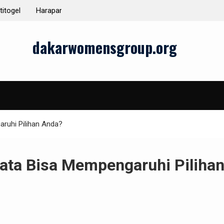
n Arti di Balik
Mengetahui Hasil Togel China: Data dan Keluara
Terbaru
dakarwomensgroup.org
ruhi Pilihan Anda?
ata Bisa Mempengaruhi Piliha