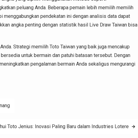
katkan peluang Anda. Beberapa pemain lebih memilih memilih
i menggabungkan pendekatan ini dengan analisis data dapat
an angka penting dengan statistik hasil Live Draw Taiwan bisa
n Anda. Strategi memilih Toto Taiwan yang baik juga mencakup
ersedia untuk bermain dan patuhi batasan tersebut. Dengan
at meningkatkan pengalaman bermain Anda sekaligus mengurangi
enang
ui Toto Jenius: Inovasi Paling Baru dalam Industries Lotere