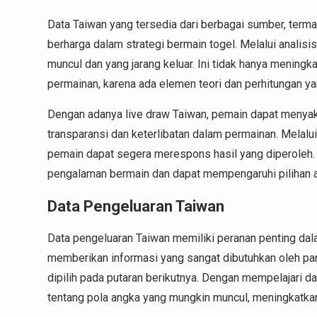
Data Taiwan yang tersedia dari berbagai sumber, terma
berharga dalam strategi bermain togel. Melalui analis
muncul dan yang jarang keluar. Ini tidak hanya mening
permainan, karena ada elemen teori dan perhitungan yan
Dengan adanya live draw Taiwan, pemain dapat menyak
transparansi dan keterlibatan dalam permainan. Melalui
pemain dapat segera merespons hasil yang diperoleh. K
pengalaman bermain dan dapat mempengaruhi pilihan a
Data Pengeluaran Taiwan
Data pengeluaran Taiwan memiliki peranan penting dala
memberikan informasi yang sangat dibutuhkan oleh pa
dipilih pada putaran berikutnya. Dengan mempelajari d
tentang pola angka yang mungkin muncul, meningkatka