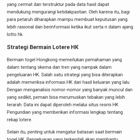
yang cermat dan terstruktur pada data hasil dapat
mendukung mengurangi ketidakpastian. Oleh karena itu, bagi
para petaruh diharapkan mampu membuat keputusan yang
lebih rasional dan berinformasi ketika ikut serta n dalam ajang
lotto hk.
Strategi Bermain Lotere HK
Bermain togel Hongkong memerlukan pemahaman yang
dalam tentang skema dan tren yang nampak dalam
pengeluaran HK. Salah satu strategi yang bisa diterapkan
adalah memeriksa informasi HK dari hasil keluaran yang lalu.
Dengan menganalisis nomor-nomor yang banyak muncul dan
yang sedikit, pemain bisa merumuskan tebakan yang lebih
terarah. Data ini dapat diperoleh melalui situs resmi HK
Pengundian yang memberikan informasi lengkap tentang
rekap lotere.
Selain itu, penting untuk mengatur batasan saat bermain
togel HK. Pengeluaran yang terkendali akan membantu