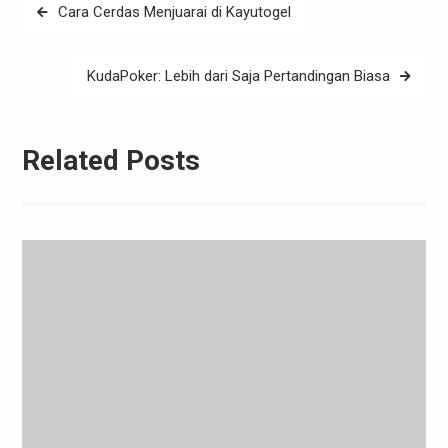
Post
Cara Cerdas Menjuarai di Kayutogel
navigation
KudaPoker: Lebih dari Saja Pertandingan Biasa
Related Posts