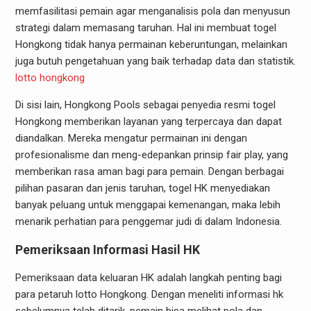
memfasilitasi pemain agar menganalisis pola dan menyusun
strategi dalam memasang taruhan. Hal ini membuat togel
Hongkong tidak hanya permainan keberuntungan, melainkan
juga butuh pengetahuan yang baik terhadap data dan statistik.
lotto hongkong
Di sisi lain, Hongkong Pools sebagai penyedia resmi togel
Hongkong memberikan layanan yang terpercaya dan dapat
diandalkan. Mereka mengatur permainan ini dengan
profesionalisme dan meng-edepankan prinsip fair play, yang
memberikan rasa aman bagi para pemain. Dengan berbagai
pilihan pasaran dan jenis taruhan, togel HK menyediakan
banyak peluang untuk menggapai kemenangan, maka lebih
menarik perhatian para penggemar judi di dalam Indonesia.
Pemeriksaan Informasi Hasil HK
Pemeriksaan data keluaran HK adalah langkah penting bagi
para petaruh lotto Hongkong. Dengan meneliti informasi hk