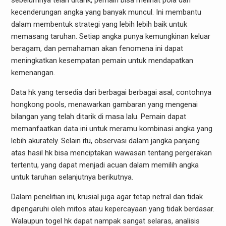
sebelumnya telah ditarik, pemain bisa melihat pola dan
kecenderungan angka yang banyak muncul. Ini membantu
dalam membentuk strategi yang lebih lebih baik untuk
memasang taruhan. Setiap angka punya kemungkinan keluar
beragam, dan pemahaman akan fenomena ini dapat
meningkatkan kesempatan pemain untuk mendapatkan
kemenangan.
Data hk yang tersedia dari berbagai berbagai asal, contohnya
hongkong pools, menawarkan gambaran yang mengenai
bilangan yang telah ditarik di masa lalu. Pemain dapat
memanfaatkan data ini untuk meramu kombinasi angka yang
lebih akurately. Selain itu, observasi dalam jangka panjang
atas hasil hk bisa menciptakan wawasan tentang pergerakan
tertentu, yang dapat menjadi acuan dalam memilih angka
untuk taruhan selanjutnya berikutnya.
Dalam penelitian ini, krusial juga agar tetap netral dan tidak
dipengaruhi oleh mitos atau kepercayaan yang tidak berdasar.
Walaupun togel hk dapat nampak sangat selaras, analisis