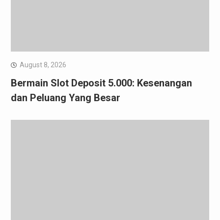
August 8, 2026
Bermain Slot Deposit 5.000: Kesenangan
dan Peluang Yang Besar