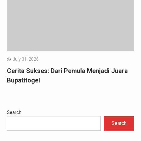
July 31, 2026
Cerita Sukses: Dari Pemula Menjadi Juara
Bupatitogel
Search
Search