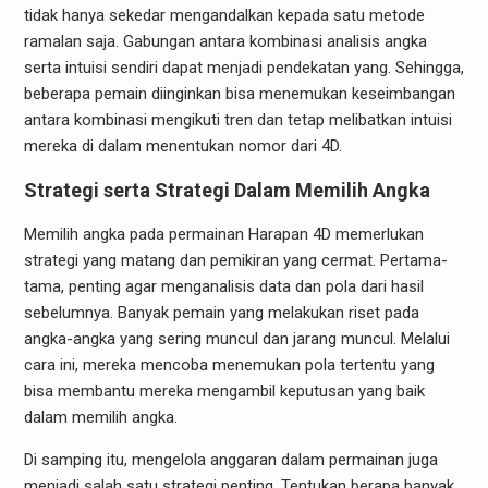
tidak hanya sekedar mengandalkan kepada satu metode
ramalan saja. Gabungan antara kombinasi analisis angka
serta intuisi sendiri dapat menjadi pendekatan yang. Sehingga,
beberapa pemain diinginkan bisa menemukan keseimbangan
antara kombinasi mengikuti tren dan tetap melibatkan intuisi
mereka di dalam menentukan nomor dari 4D.
Strategi serta Strategi Dalam Memilih Angka
Memilih angka pada permainan Harapan 4D memerlukan
strategi yang matang dan pemikiran yang cermat. Pertama-
tama, penting agar menganalisis data dan pola dari hasil
sebelumnya. Banyak pemain yang melakukan riset pada
angka-angka yang sering muncul dan jarang muncul. Melalui
cara ini, mereka mencoba menemukan pola tertentu yang
bisa membantu mereka mengambil keputusan yang baik
dalam memilih angka.
Di samping itu, mengelola anggaran dalam permainan juga
menjadi salah satu strategi penting. Tentukan berapa banyak