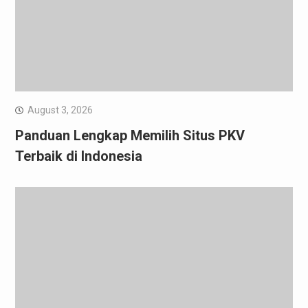
August 3, 2026
Panduan Lengkap Memilih Situs PKV
Terbaik di Indonesia