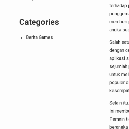
terhadap 
penggemar
Categories
memberi 
angka sec
Berita Games
Salah sat
dengan ce
aplikasi 
sejumlah
untuk mel
populer d
kesempata
Selain it
Ini memb
Pemain ti
beraneka