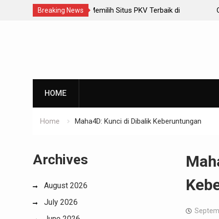
itus PKV Terbaik di
Cerita Sukses: Dari Pemula Menjadi J
Breaking News
Skip
to
content
HOME
Home
Maha4D: Kunci di Dibalik Keberuntungan
Archives
Maha
Kebe
August 2026
July 2026
Septemb
June 2026