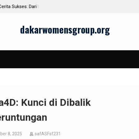
uara Bupatitogel
Harapan 4D: Mempelajari Pandangan dan Arti di 
Angka
dakarwomensgroup.org
4D: Kunci di Dibalik
runtungan
er 8, 2025
safASFsf231