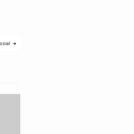
osial