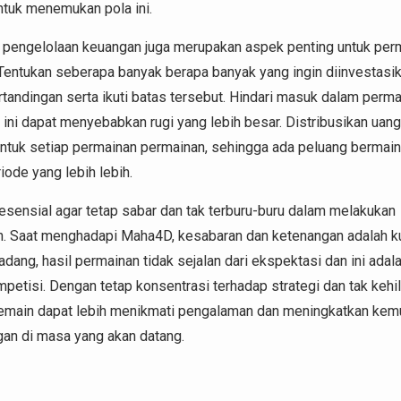
ntuk menemukan pola ini.
u, pengelolaan keuangan juga merupakan aspek penting untuk per
entukan seberapa banyak berapa banyak yang ingin diinvestasi
rtandingan serta ikuti batas tersebut. Hindari masuk dalam perma
 ini dapat menyebabkan rugi yang lebih besar. Distribusikan uan
 untuk setiap permainan permainan, sehingga ada peluang bermai
iode yang lebih lebih.
 esensial agar tetap sabar dan tak terburu-buru dalam melakukan
. Saat menghadapi Maha4D, kesabaran dan ketenangan adalah ku
dang, hasil permainan tidak sejalan dari ekspektasi dan ini adal
petisi. Dengan tetap konsentrasi terhadap strategi dan tak kehi
pemain dapat lebih menikmati pengalaman dan meningkatkan kem
n di masa yang akan datang.