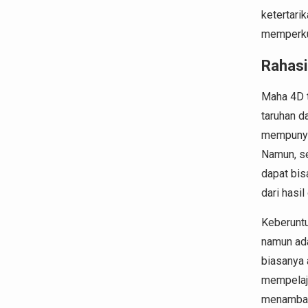
ketertari
memperkua
Rahasi
Maha 4D t
taruhan d
mempunyai
Namun, se
dapat bis
dari hasi
Keberuntu
namun ada
biasanya 
mempelaja
menambah