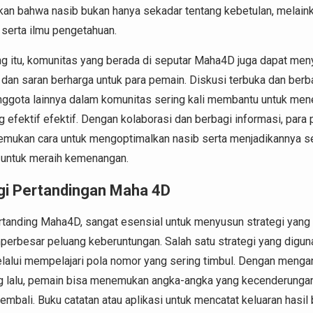
an bahwa nasib bukan hanya sekadar tentang kebetulan, melaink
 serta ilmu pengetahuan.
g itu, komunitas yang berada di seputar Maha4D juga dapat men
 dan saran berharga untuk para pemain. Diskusi terbuka dan berb
ggota lainnya dalam komunitas sering kali membantu untuk me
ng efektif efektif. Dengan kolaborasi dan berbagi informasi, para
mukan cara untuk mengoptimalkan nasib serta menjadikannya s
s untuk meraih kemenangan.
gi Pertandingan Maha 4D
tanding Maha4D, sangat esensial untuk menyusun strategi yang 
erbesar peluang keberuntungan. Salah satu strategi yang digun
lalui mempelajari pola nomor yang sering timbul. Dengan mengan
g lalu, pemain bisa menemukan angka-angka yang kecenderungan
kembali. Buku catatan atau aplikasi untuk mencatat keluaran hasil