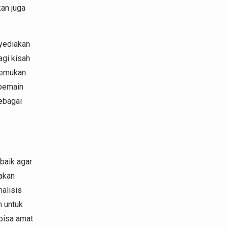
an juga
yediakan
agi kisah
nemukan
 pemain
ebagai
baik agar
akan
alisis
 untuk
 bisa amat