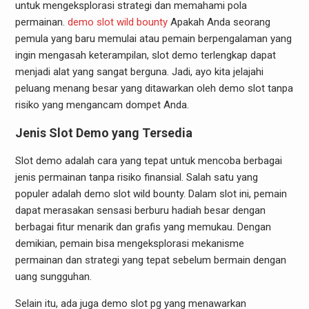
untuk mengeksplorasi strategi dan memahami pola
permainan.
demo slot wild bounty
Apakah Anda seorang
pemula yang baru memulai atau pemain berpengalaman yang
ingin mengasah keterampilan, slot demo terlengkap dapat
menjadi alat yang sangat berguna. Jadi, ayo kita jelajahi
peluang menang besar yang ditawarkan oleh demo slot tanpa
risiko yang mengancam dompet Anda.
Jenis Slot Demo yang Tersedia
Slot demo adalah cara yang tepat untuk mencoba berbagai
jenis permainan tanpa risiko finansial. Salah satu yang
populer adalah demo slot wild bounty. Dalam slot ini, pemain
dapat merasakan sensasi berburu hadiah besar dengan
berbagai fitur menarik dan grafis yang memukau. Dengan
demikian, pemain bisa mengeksplorasi mekanisme
permainan dan strategi yang tepat sebelum bermain dengan
uang sungguhan.
Selain itu, ada juga demo slot pg yang menawarkan