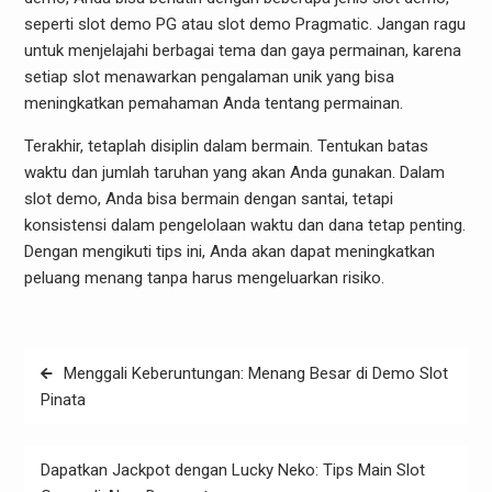
seperti slot demo PG atau slot demo Pragmatic. Jangan ragu
untuk menjelajahi berbagai tema dan gaya permainan, karena
setiap slot menawarkan pengalaman unik yang bisa
meningkatkan pemahaman Anda tentang permainan.
Terakhir, tetaplah disiplin dalam bermain. Tentukan batas
waktu dan jumlah taruhan yang akan Anda gunakan. Dalam
slot demo, Anda bisa bermain dengan santai, tetapi
konsistensi dalam pengelolaan waktu dan dana tetap penting.
Dengan mengikuti tips ini, Anda akan dapat meningkatkan
peluang menang tanpa harus mengeluarkan risiko.
Post
Menggali Keberuntungan: Menang Besar di Demo Slot
navigation
Pinata
Dapatkan Jackpot dengan Lucky Neko: Tips Main Slot