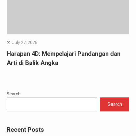
July 27, 2026
Harapan 4D: Mempelajari Pandangan dan
Arti di Balik Angka
Search
Search
Recent Posts