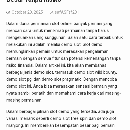
October 20, 2025
safASFsf231
Dalam dunia permainan slot online, banyak pemain yang
mencari cara untuk menikmati permainan tanpa harus
mengeluarkan uang sungguhan. Salah satu cara terbaik untuk
melakukan ini adalah melalui demo slot. Slot demo
memungkinkan pemain untuk merasakan pengalaman
bermain dengan semua fitur dan potensi kemenangan tanpa
risiko finansial. Dalam artikel ini, kita akan membahas
berbagai jenis demo slot, termasuk demo slot wild bounty,
demo slot pg, dan demo slot pragmatic. Dengan mencoba
demo slot ini, Anda bisa merasakan sensasi bermain yang
nyata sambil berlatih dan memahami cara kerja dari masing-
masing permainan.
Dalam berbagai pilihan slot demo yang tersedia, ada juga
variasi menarik seperti demo slot free spin dan demo slot
mahjong. Ini memberikan kesempatan besar bagi pemain