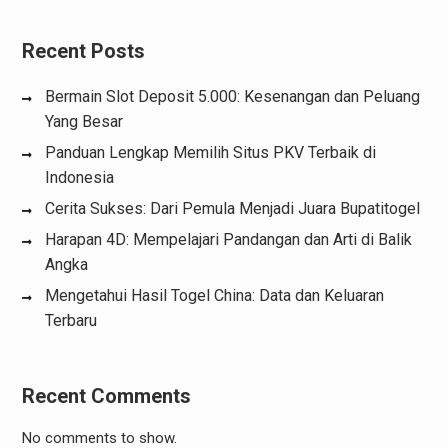
Recent Posts
Bermain Slot Deposit 5.000: Kesenangan dan Peluang
Yang Besar
Panduan Lengkap Memilih Situs PKV Terbaik di
Indonesia
Cerita Sukses: Dari Pemula Menjadi Juara Bupatitogel
Harapan 4D: Mempelajari Pandangan dan Arti di Balik
Angka
Mengetahui Hasil Togel China: Data dan Keluaran
Terbaru
Recent Comments
No comments to show.