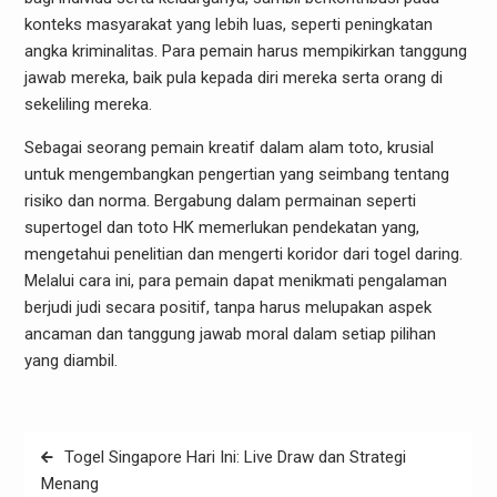
konteks masyarakat yang lebih luas, seperti peningkatan
angka kriminalitas. Para pemain harus mempikirkan tanggung
jawab mereka, baik pula kepada diri mereka serta orang di
sekeliling mereka.
Sebagai seorang pemain kreatif dalam alam toto, krusial
untuk mengembangkan pengertian yang seimbang tentang
risiko dan norma. Bergabung dalam permainan seperti
supertogel dan toto HK memerlukan pendekatan yang,
mengetahui penelitian dan mengerti koridor dari togel daring.
Melalui cara ini, para pemain dapat menikmati pengalaman
berjudi judi secara positif, tanpa harus melupakan aspek
ancaman dan tanggung jawab moral dalam setiap pilihan
yang diambil.
Post
Togel Singapore Hari Ini: Live Draw dan Strategi
navigation
Menang