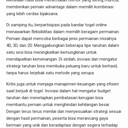
Menelaah hasil bisa menemukan nomor yang sering muncul,
memberikan pemain advantage dalam memilih kombinasi
yang lebih cerdas bijaksana.
Di samping itu, berpartisipasi pada bandar togel online
menawarkan fleksibilitas dalam memilih beragam permainan.
Pemain dapat mencoba berbagai jenis permainan misalnya
4D, 3D, dan 2D. Menggabungkan beberapa tipe taruhan dalam
satu sesi bisa meningkatkan kemungkinan untuk
mendapatkan kemenangan. Di sinilah, inovasi dari mengatur
strategi taruhan bisa membuka peluang baru untuk berhasil,
tanpa harus terjebak satu metode yang serupa.
Kritis juga untuk menjaga manajemen keuangan yang efisien
saat berjudi di togel. Inovasi dalam hal mengatur budget
taruhan dan menetapkan pembatasan kerugian bisa
membantu pemain untuk menghindari kehilangan besar.
Dengan terus terus menilai dan menyesuaikan strategi sesuai
dengan hasil permainan, peserta bisa merancang gaya
bermain yang unik dan beradaptasi dengan segera terhadap