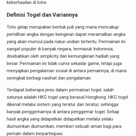
keberhasilan di lotre.
Definisi Togel dan Variannya
Toto gelap merupakan bentuk judi yang mana mencakup
pemilihan angka dengan keinginan dapat meramalkan angka
yang akan muncul pada nalue undian tertentu. Permainan ini
sangat populer di banyak negara, termasuk Indonesia,
disebabkan oleh simplicity dan kemungkinan hadiah yang
besar. Permainan ini tidak cuma sekadar game, tetapi juga
menyajikan pengalaman sosial di antara pemainnya, di mana
seringkali berbagi nasihat dan pengalaman.
Terdapat beberapa jenis dalam permainan togel, salah
satunya adalah HKG togel yang berasal Hongkong. HKG togel
dikenal melalui sistem yang teratur dan teratur, sehingga
banyak penggemarnya di antara penggemar togel. Setiap
hasil angka yang didapatkan didapatkan melalui selalu
diumumkan diumumkan, memberi sebuah aman bagi para
pemain dalam berpartisipasi.