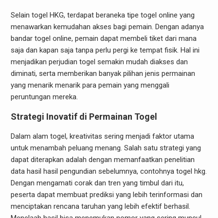
Selain togel HKG, terdapat beraneka tipe togel online yang
menawarkan kemudahan akses bagi pemain. Dengan adanya
bandar togel online, pemain dapat membeli tiket dari mana
saja dan kapan saja tanpa perlu pergi ke tempat fisik. Hal ini
menjadikan perjudian togel semakin mudah diakses dan
diminati, serta memberikan banyak pilihan jenis permainan
yang menarik menarik para pemain yang menggali
peruntungan mereka.
Strategi Inovatif di Permainan Togel
Dalam alam togel, kreativitas sering menjadi faktor utama
untuk menambah peluang menang. Salah satu strategi yang
dapat diterapkan adalah dengan memanfaatkan penelitian
data hasil hasil pengundian sebelumnya, contohnya togel hkg.
Dengan mengamati corak dan tren yang timbul dari itu,
peserta dapat membuat prediksi yang lebih terinformasi dan
menciptakan rencana taruhan yang lebih efektif berhasil.