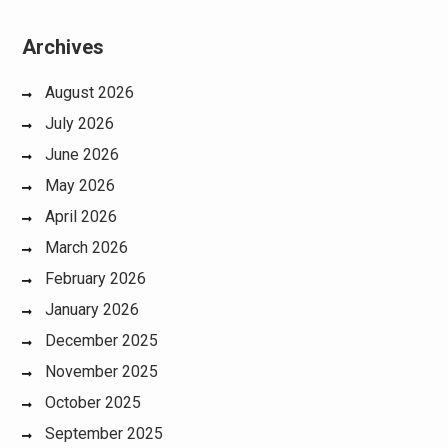
Archives
August 2026
July 2026
June 2026
May 2026
April 2026
March 2026
February 2026
January 2026
December 2025
November 2025
October 2025
September 2025