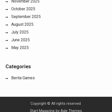
November 2025
October 2025
September 2025
August 2025
July 2025
June 2025
May 2025
Categories
Berita Games
Copyright © All rights reserved.
Start Magazine by
Axle Themes