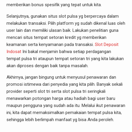
memberikan bonus spesifik yang tepat untuk kita.
Selanjutnya, gunakan situs slot pulsa yg berpercaya dalam
melakukan transaksi. Pilih platform yg sudah dikenal luas oleh
user lain dan memiliki ulasan baik. Lakukan penelitian guna
mencari situs tempat setoran kredit yg memberikan
keamanan serta kenyamanan pada transaksi.
Slot Deposit
Indosat
Ini bakal menjamin bahwa setiap perdagangan
tempat pulsa tri ataupun tempat setoran tri yang kita lakukan
akan diproses dengan baik tanpa masalah.
Akhirnya, jangan bingung untuk menyusul penawaran dan
promosi istimewa dari penyedia yang kita pilih. Banyak sekali
provider seperti slot tri serta slot pulsa tri seringkali
menawarkan potongan harga atau hadiah bagi user baru
maupun pengguna yang sudah ada itu. Melalui ikut penawaran
ini, kita dapat memaksimalkan pemakaian tempat pulsa kita,
sehingga lebih berlimpah manfaat yg bisa Anda peroleh.