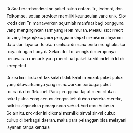
Di Saat membandingkan paket pulsa antara Tri, Indosat, dan
Telkomsel, setiap provider memiliki keunggulan yang unik. Slot
kredit dari Tri menawarkan sejumlah manfaat bagi pengguna
yang menginginkan tarif yang lebih murah. Melalui slot kredit
tri yang terjangkau, para pengguna dapat menikmati layanan
data dan layanan telekomunikasi di mana perlu menghabiskan
biaya dengan banyak. Selain itu, Tri seringkali mempunyai
penawaran menarik yang membuat paket kredit ini lebih lebih
kompetitif.
Di sisi lain, Indosat tak kalah tidak kalah menarik paket pulsa
yang ditawarkannya yang menawarkan berbagai paket
menarik dan fleksibel. Para pengguna dapat menentukan
paket pulsa yang sesuai dengan kebutuhan mereka mereka,
baik itu digunakan penggunaan sehari-hari atau bulanan.
Selain itu, provider ini dikenal memiliki sinyal sinyal cukup
cukup di berbagai daerah, maka para pelanggan bisa melayani
layanan tanpa kendala.