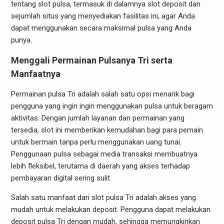
tentang slot pulsa, termasuk di dalamnya slot deposit dan
sejumlah situs yang menyediakan fasilitas ini, agar Anda
dapat menggunakan secara maksimal pulsa yang Anda
punya.
Menggali Permainan Pulsanya Tri serta
Manfaatnya
Permainan pulsa Tri adalah salah satu opsi menarik bagi
pengguna yang ingin ingin menggunakan pulsa untuk beragam
aktivitas. Dengan jumlah layanan dan permainan yang
tersedia, slot ini memberikan kemudahan bagi para pemain
untuk bermain tanpa perlu menggunakan uang tunai.
Penggunaan pulsa sebagai media transaksi membuatnya
lebih fleksibel, terutama di daerah yang akses terhadap
pembayaran digital sering sulit.
Salah satu manfaat dari slot pulsa Tri adalah akses yang
mudah untuk melakukan deposit. Pengguna dapat melakukan
deposit pulsa Tri dengan mudah, sehingga memungkinkan