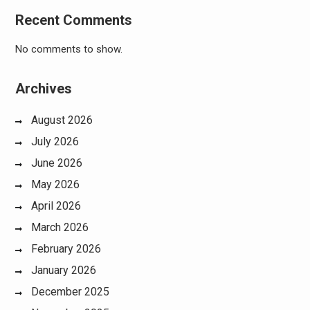
Recent Comments
No comments to show.
Archives
August 2026
July 2026
June 2026
May 2026
April 2026
March 2026
February 2026
January 2026
December 2025