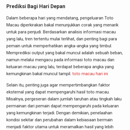
Prediksi Bagi Hari Depan
Dalam beberapa hari yang mendatang, pengeluaran Toto
Macau diperkirakan bakal menunjukkan corak yang menarik
untuk para penjudi. Berdasarkan analisis informasi macau
yang lalu, tren tertentu mulai terlihat, dan penting bagi para
pemain untuk memperhatikan angka-angka yang timbul.
Memprediksi output yang bakal muncul adalah sebuah beban,
namun melalui mengacu pada informasi toto macau dan
keluaran macau yang lalu, terdapat beberapa angka yang
kemungkinan bakal muncul tampil.
toto macau hari ini
Selain itu, penting juga agar mempertimbangkan faktor
eksternal yang dapat mempengaruhi hasil toto macau.
Misalnya, pergeseran dalam jumlah taruhan atau tingkah laku
permainan dari pemain dapat mempengaruhi pada keluaran
yang kemungkinan terjadi. Dengan demikian, penelaahan
kondisi sekitar dan perubahan dalam kebiasaan bermain
menjadi faktor utama untuk meramalkan hasil yang lebih