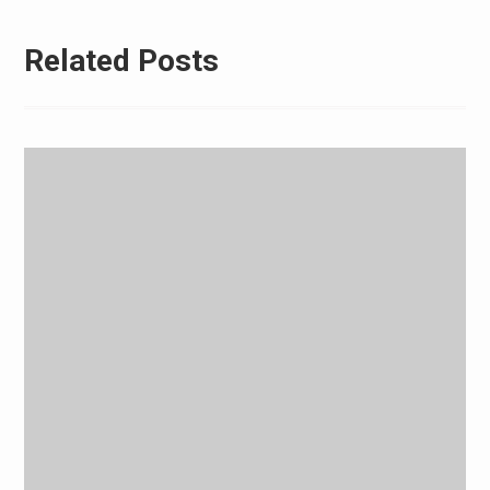
Related Posts