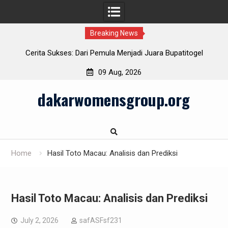
Breaking News
ia
Cerita Sukses: Dari Pemula Menjadi Juara Bupatitogel
09 Aug, 2026
Skip
dakarwomensgroup.org
to
content
Home
Hasil Toto Macau: Analisis dan Prediksi
Hasil Toto Macau: Analisis dan Prediksi
July 2, 2026
safASFsf231