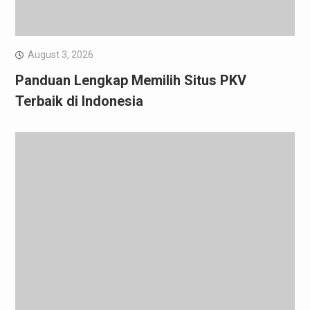
August 3, 2026
Panduan Lengkap Memilih Situs PKV
Terbaik di Indonesia